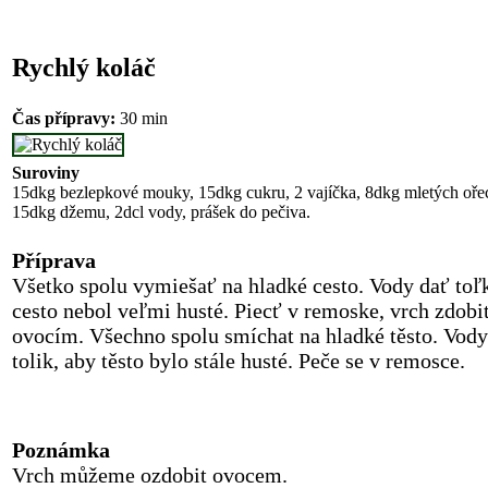
Rychlý koláč
Čas přípravy:
30 min
Suroviny
15dkg bezlepkové mouky, 15dkg cukru, 2 vajíčka, 8dkg mletých oře
15dkg džemu, 2dcl vody, prášek do pečiva.
Příprava
Všetko spolu vymiešať na hladké cesto. Vody dať toľ
cesto nebol veľmi husté. Piecť v remoske, vrch zdobi
ovocím. Všechno spolu smíchat na hladké těsto. Vody
tolik, aby těsto bylo stále husté. Peče se v remosce.
Poznámka
Vrch můžeme ozdobit ovocem.