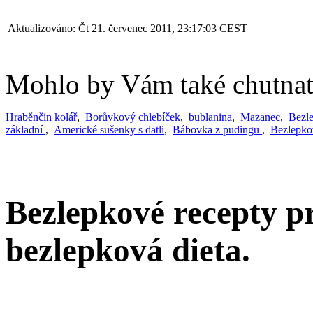
Aktualizováno: Čt 21. červenec 2011, 23:17:03 CEST
Mohlo by Vám také chutnat.
Hraběnčin kolář
,
Borůvkový chlebíček
,
bublanina
,
Mazanec
,
Bezle
základní
,
Americké sušenky s datli
,
Bábovka z pudingu
,
Bezlepko
Bezlepkové recepty pr
bezlepková dieta.