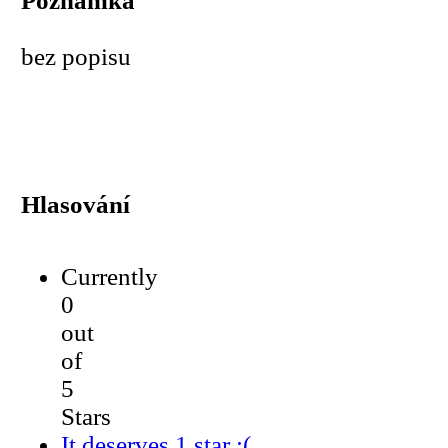
Poznámka
bez popisu
Hlasování
Currently
0
out
of
5
Stars
It deserves 1 star :(