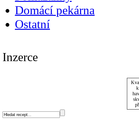
Domácí pekárna
Ostatní
Inzerce
Kva
k
haw
skv
př