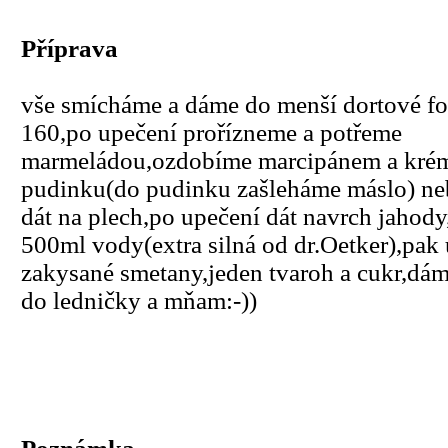
Příprava
vše smícháme a dáme do menší dortové f
160,po upečení prořízneme a potřeme
marmeládou,ozdobíme marcipánem a krém
pudinku(do pudinku zašleháme máslo) n
dát na plech,po upečení dát navrch jahody
500ml vody(extra silná od dr.Oetker),pak 
zakysané smetany,jeden tvaroh a cukr,dá
do ledničky a mňam:-))